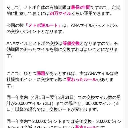
そして、メトポ自体の有効期限は
最長2年間
ですので、定期
的に貯蓄しておくには
24万マイル
くらい運用できます。
今回の技
「メトポ逆ルート」
は、ANAマイルからメトポへ
の交換がポイントとなります。
ANAマイルとメトポの交換は
等価交換
となりますので、有
効期限の迫ったマイルを順に交換すればよいことになりま
す。
ここで、ひとつ
課題
があるとすれば、実はANAマイルは他
社提携ポイントに交換する際に
変わったルール
がありま
す。
同一年度内（4月1日～翌年3月31日）での交換マイル数の累
計が20,000マイル（2口）までの場合と、30,000マイル（3
口）以降の場合では、交換レートが変わります。
同一年度内で20,000ポイントまでは等価交換、30,000ポイン
トからは半減（×0.5）になるという
基本ルール
です。