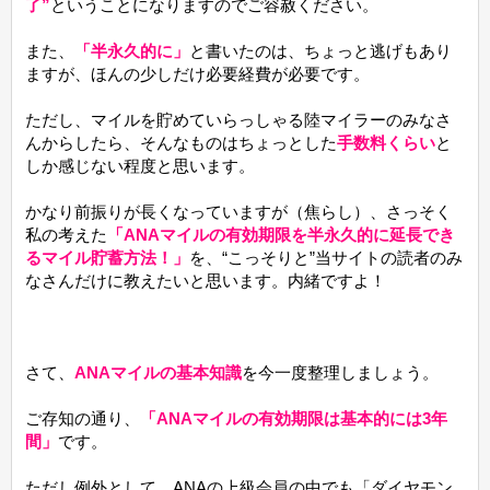
了”
ということになりますのでご容赦ください。
また、
「半永久的に」
と書いたのは、ちょっと逃げもあり
ますが、ほんの少しだけ必要経費が必要です。
ただし、マイルを貯めていらっしゃる陸マイラーのみなさ
んからしたら、そんなものはちょっとした
手数料くらい
と
しか感じない程度と思います。
かなり前振りが長くなっていますが（焦らし）、さっそく
私の考えた
「ANAマイルの有効期限を半永久的に延長でき
るマイル貯蓄方法！」
を、“こっそりと”当サイトの読者のみ
なさんだけに教えたいと思います。内緒ですよ！
さて、
ANAマイルの基本知識
を今一度整理しましょう。
ご存知の通り、
「ANAマイルの有効期限は基本的には3年
間」
です。
ただし例外として、ANAの上級会員の中でも「ダイヤモン