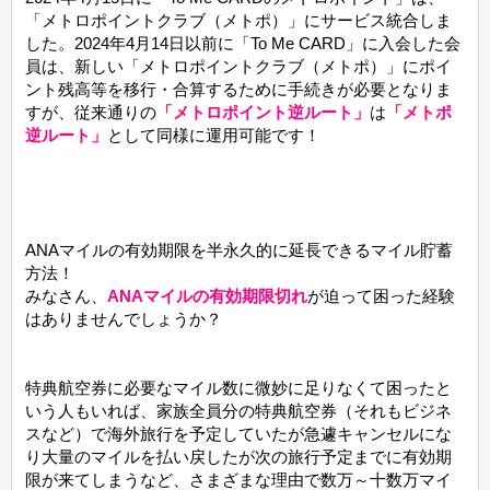
「メトロポイントクラブ（メトポ）」にサービス統合しま
した。2024年4月14日以前に「To Me CARD」に入会した会
員は、新しい「メトロポイントクラブ（メトポ）」にポイ
ント残高等を移行・合算するために手続きが必要となりま
すが、従来通りの
「メトロポイント逆ルート」
は
「メトポ
逆ルート」
として同様に運用可能です！
ANAマイルの有効期限を半永久的に延長できるマイル貯蓄
方法！
みなさん、
ANAマイルの有効期限切れ
が迫って困った経験
はありませんでしょうか？
特典航空券に必要なマイル数に微妙に足りなくて困ったと
いう人もいれば、家族全員分の特典航空券（それもビジネ
スなど）で海外旅行を予定していたが急遽キャンセルにな
り大量のマイルを払い戻したが次の旅行予定までに有効期
限が来てしまうなど、さまざまな理由で数万～十数万マイ