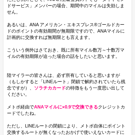
ドサービス」メンバーの場合、期間中のマイルは失効しま
せん。
あるいは、ANA アメリカン・エキスプレス®ゴールドカー
ドのポイントの有効期間が無期限ですので、ANAマイルに
計画的に交換すれば無期限とも言えます。
こういう例外はさておき、既に所有マイル数万～十数万マ
イルの有効期限が迫った場合の話をしたいと思います。
陸マイラーの皆さんは、必ず所有していると思いますが
（もしかすると「LINEルート」閉鎖で解約されていたら残
念ですが）、
ソラチカカード
の特徴をもう一度思い出して
ください。
メトポ経由で
ANAマイルに×0.9で交換できる
クレジットカ
ードでしたね。
ただし、LINEルートの閉鎖により、メトポ自体にポイント
交換するルートが無くなったおかげで使いえないカードに