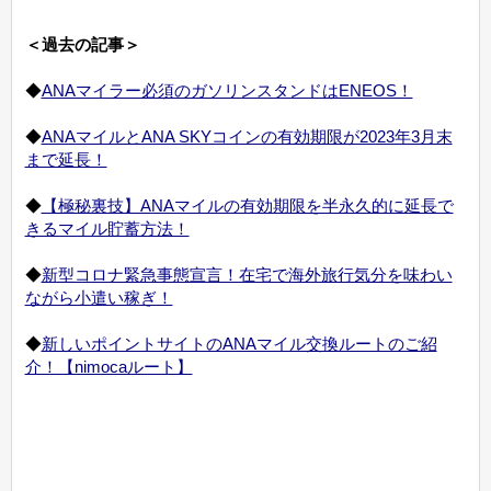
＜過去の記事＞
◆
ANAマイラー必須のガソリンスタンドはENEOS！
◆
ANAマイルとANA SKYコインの有効期限が2023年3月末
まで延長！
◆
【極秘裏技】ANAマイルの有効期限を半永久的に延長で
きるマイル貯蓄方法！
◆
新型コロナ緊急事態宣言！在宅で海外旅行気分を味わい
ながら小遣い稼ぎ！
◆
新しいポイントサイトのANAマイル交換ルートのご紹
介！【nimocaルート】