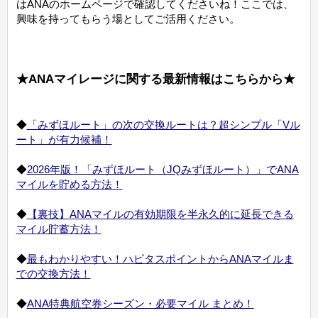
はANAのホームページで確認してくださいね！ここでは、
興味を持ってもらう場としてご活用ください。
★ANAマイレージに関する最新情報はこちらから★
◆
「みずほルート」の次の交換ルートは？超シンプル「Vル
ート」が有力候補！
◆
2026年版！「みずほルート（JQみずほルート）」でANA
マイルを貯める方法！
◆
【裏技】ANAマイルの有効期限を半永久的に延長できる
マイル貯蓄方法！
◆
最もわかりやすい！ハピタスポイントからANAマイルま
での交換方法！
◆
ANA特典航空券シーズン・必要マイル まとめ！