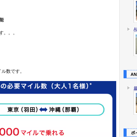
能
す。。。
イル数です。
AN
ポイ