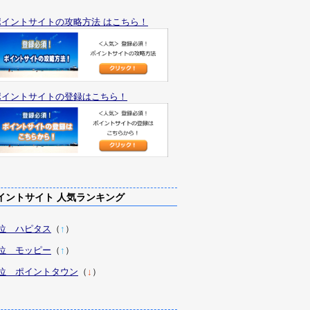
ポイントサイトの攻略方法 はこちら！
ポイントサイトの登録はこちら！
ントサイト 人気ランキング
1位 ハピタス
（
↑
）
2位 モッピー
（
↑
）
3位 ポイントタウン
（
↓
）