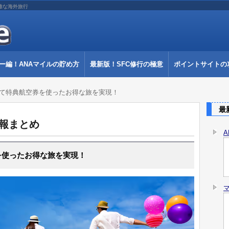
雅な海外旅行
ー編！ANAマイルの貯め方
最新版！SFC修行の極意
ポイントサイトの
めて特典航空券を使ったお得な旅を実現！
最新
情報まとめ
を使ったお得な旅を実現！