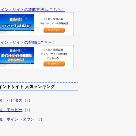
ポイントサイトの攻略方法 はこちら！
ポイントサイトの登録はこちら！
ントサイト 人気ランキング
1位 ハピタス
（
↑
）
2位 モッピー
（
↑
）
3位 ポイントタウン
（
↓
）