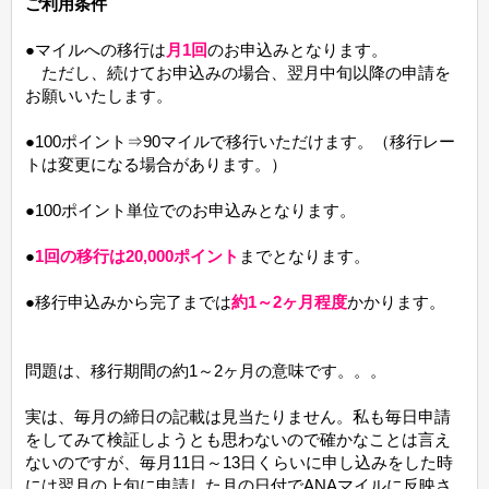
ご利用条件
●マイルへの移行は
月1回
のお申込みとなります。
ただし、続けてお申込みの場合、翌月中旬以降の申請を
お願いいたします。
●100ポイント⇒90マイルで移行いただけます。（移行レー
トは変更になる場合があります。）
●100ポイント単位でのお申込みとなります。
●
1回の移行は20,000ポイント
までとなります。
●移行申込みから完了までは
約1～2ヶ月程度
かかります。
問題は、移行期間の約1～2ヶ月の意味です。。。
実は、毎月の締日の記載は見当たりません。私も毎日申請
をしてみて検証しようとも思わないので確かなことは言え
ないのですが、毎月11日～13日くらいに申し込みをした時
には翌月の上旬に申請した月の日付でANAマイルに反映さ