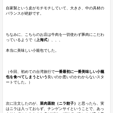
自家製という皮がモチモチしていて、大きさ、中の具材の
バランスが絶妙です。
ちなみに、こちらのお店は牛肉を一切使わず豚肉にこだわ
っているようで（
上海式
）、、、
本当に美味しい小籠包でした。
（今回、初めての台湾旅行で
一番最初に一番美味しい小籠
包を食べてしまうという
良いのか悪いのかわからないスタ
ートでした。）
次に注文したのが、
菜肉蒸餃（ニラ餃子）
と思ったら、実
はニラは入っておらず、チンゲンサイということで、あっ