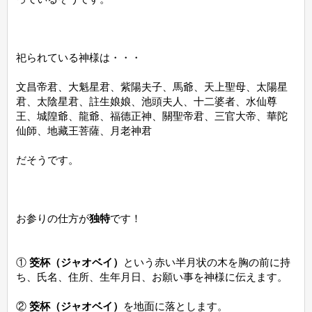
祀られている神様は・・・
文昌帝君、大魁星君、紫陽夫子、馬爺、天上聖母、太陽星
君、太陰星君、註生娘娘、池頭夫人、十二婆者、水仙尊
王、城隍爺、龍爺、福德正神、關聖帝君、三官大帝、華陀
仙師、地藏王菩薩、月老神君
だそうです。
お参りの仕方が
独特
です！
①
筊杯（ジャオベイ）
という赤い半月状の木を胸の前に持
ち、氏名、住所、生年月日、お願い事を神様に伝えます。
②
筊杯（ジャオベイ）
を地面に落とします。