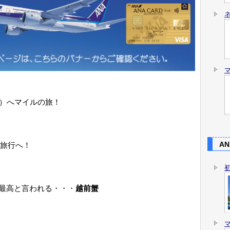
港）へマイルの旅！
AN
旅行へ！
最高と言われる・・・
越前蟹