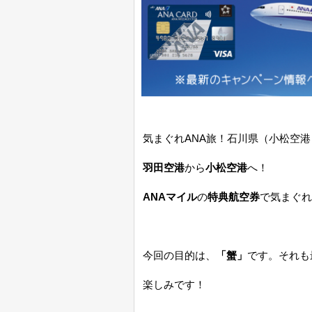
気まぐれANA旅！石川県（小松空
羽田空港
から
小松空港
へ！
ANAマイル
の
特典航空券
で気まぐれ
今回の目的は、
「蟹」
です。それも
楽しみです！