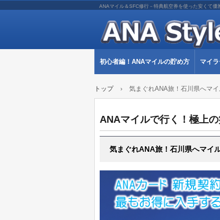
ANAマイル＆SFC修行－特典航空券を使った安くて優
初心者編！ANAマイルの貯め方
マイラ
トップ
›
気まぐれANA旅！石川県へマ
ANAマイルで行く！極上
気まぐれANA旅！石川県へマイ