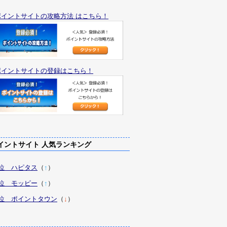
ポイントサイトの攻略方法 はこちら！
ポイントサイトの登録はこちら！
ントサイト 人気ランキング
1位 ハピタス
（
↑
）
2位 モッピー
（
↑
）
3位 ポイントタウン
（
↓
）