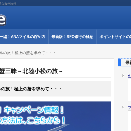
雅な海外旅行
ー編！ANAマイルの貯め方
最新版！SFC修行の極意
ポイントサイトの
イルの旅！極上の蟹を求めて・・・
最新
の蟹三昧～北陸小松の旅～
ルの旅！極上の蟹を求めて・・・