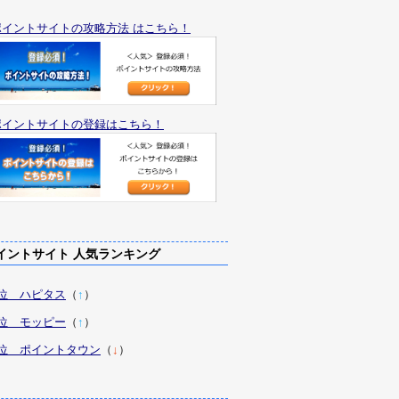
ポイントサイトの攻略方法 はこちら！
ポイントサイトの登録はこちら！
ントサイト 人気ランキング
1位 ハピタス
（
↑
）
2位 モッピー
（
↑
）
3位 ポイントタウン
（
↓
）