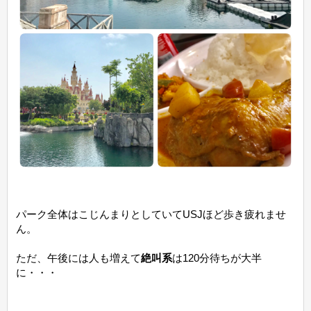
パーク全体はこじんまりとしていてUSJほど歩き疲れませ
ん。
ただ、午後には人も増えて
絶叫系
は120分待ちが大半
に・・・