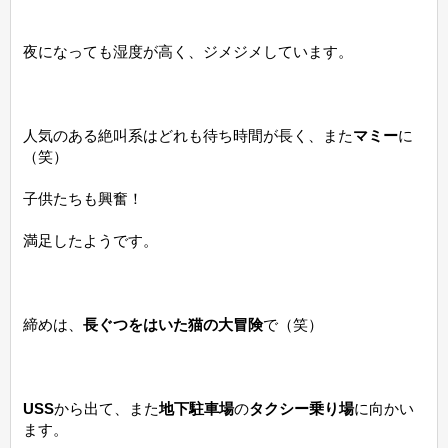
夜になっても湿度が高く、ジメジメしています。
人気のある絶叫系はどれも待ち時間が長く、また
マミー
に
（笑）
子供たちも興奮！
満足したようです。
締めは、
長ぐつをはいた猫の大冒険
で（笑）
USS
から出て、また
地下駐車場
の
タクシー乗り場
に向かい
ます。