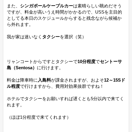
また、
シンガポールケーブルカー
は素晴らしい眺めだそう
ですが、料金が高いうえ時間がかかるので、USSを主目的
としてる本日のスケジュールからすると残念ながら候補か
ら外れます。
我が家は迷いなく
タクシー
を選択（笑）
リャンコートからですとタクシーで
10分程度
で
セントーサ
島（Sentosa）
に行けます。
料金は降車時に
入島料
が課金されますが、およそ
12～15Sド
ル程度
で行けますから、費用対効果抜群ですね！
ホテルでタクシーをお願いすれば遅くとも5分以内で来てく
れます。
（ほぼ1分程度で来てくれます）